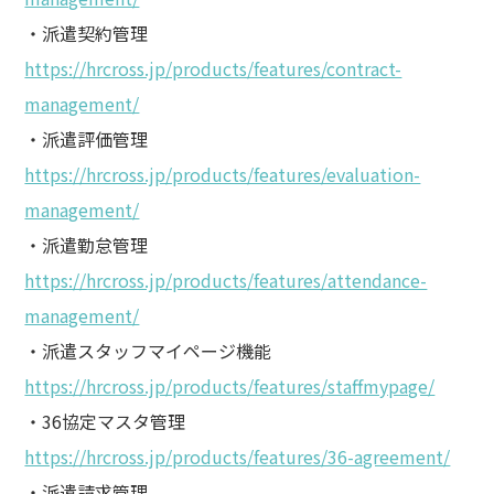
・派遣契約管理
https://hrcross.jp/products/features/contract-
management/
・派遣評価管理
https://hrcross.jp/products/features/evaluation-
management/
・派遣勤怠管理
https://hrcross.jp/products/features/attendance-
management/
・派遣スタッフマイページ機能
https://hrcross.jp/products/features/staffmypage/
・36協定マスタ管理
https://hrcross.jp/products/features/36-agreement/
・派遣請求管理