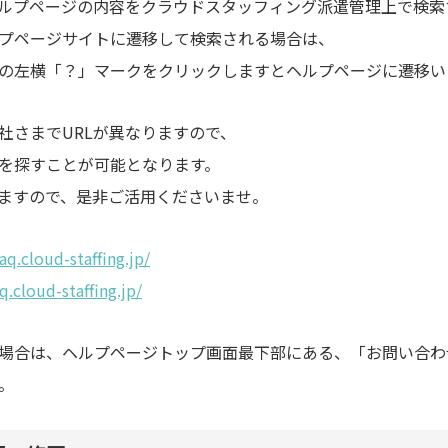
ルプページの内容を
クラウドスタッフィング派遣管理上で検索
プページサイトに
遷移して検索される場合は、
の左横「？」マークを
クリックしますとヘルプページに遷移い
社さまでURLが異なりますので、
を探すことが可能となります。
けますので、是非ご活用くださいませ。
faq.cloud-staffing.jp/
q.cloud-staffing.jp/
場合は、
ヘルプページトップ画面最下部にある、
「お問い合わ
。