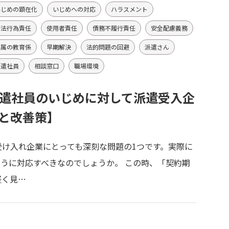
いじめの顕在化
いじめへの対応
ハラスメント
不法行為責任
使用者責任
債務不履行責任
安全配慮義務
専属の教育係
早期解決
法的問題の回避
派遣さん
派遣社員
相談窓口
職場環境
遣社員のいじめに対して派遣受入企
と改善策】
け入れ企業にとっても深刻な問題の1つです。実際に
うに対応すべきなのでしょうか。 この時、「契約期
軽く見…