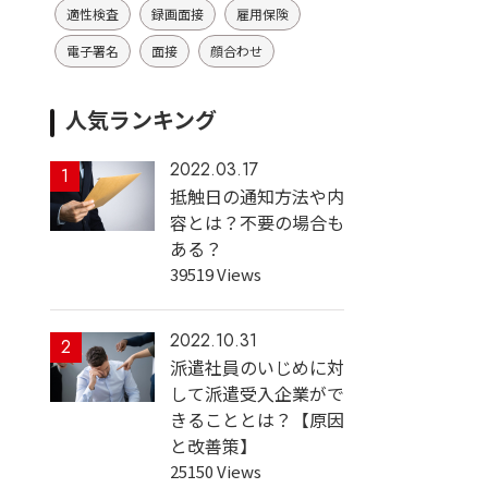
適性検査
録画面接
雇用保険
電子署名
面接
顔合わせ
人気ランキング
2022.03.17
1
抵触日の通知方法や内
容とは？不要の場合も
ある？
39519 Views
2022.10.31
2
派遣社員のいじめに対
して派遣受入企業がで
きることとは？【原因
と改善策】
25150 Views