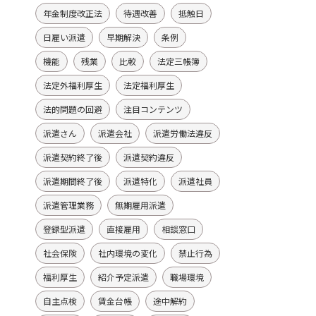
年金制度改正法
待遇改善
抵触日
日雇い派遣
早期解決
条例
機能
残業
比較
法定三帳簿
法定外福利厚生
法定福利厚生
法的問題の回避
注目コンテンツ
派遣さん
派遣会社
派遣労働法違反
派遣契約終了後
派遣契約違反
派遣期間終了後
派遣特化
派遣社員
派遣管理業務
無期雇用派遣
登録型派遣
直接雇用
相談窓口
社会保険
社内環境の変化
禁止行為
福利厚生
紹介予定派遣
職場環境
自主点検
賃金台帳
途中解約