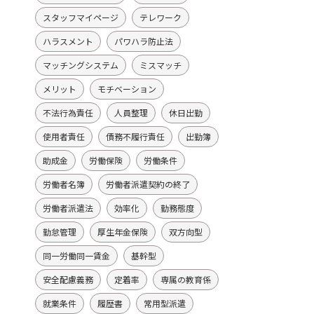
スタッフマイページ
テレワーク
ハラスメント
パワハラ防止法
マッチングシステム
ミスマッチ
メリット
モチベーション
不法行為責任
人員整理
休日出勤
使用者責任
債務不履行責任
出勤簿
助成金
労働保険
労働条件
労働者名簿
労働者派遣契約の終了
労働者派遣法
効率化
勤務態度
勤怠管理
厚生年金保険
双方向型
同一労働同一賃金
基幹型
安全配慮義務
定着率
専属の教育係
就業条件
履歴書
常用型派遣