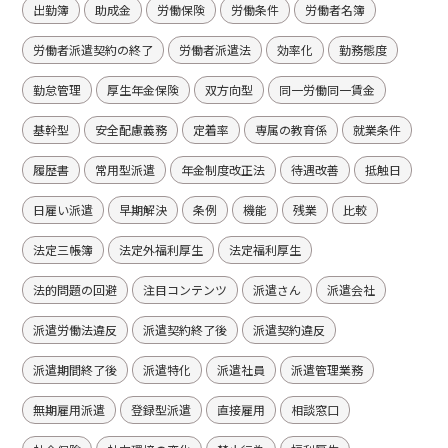
出勤簿
助成金
労働保険
労働条件
労働者名簿
労働者派遣契約の終了
労働者派遣法
効率化
勤務態度
勤怠管理
厚生年金保険
双方向型
同一労働同一賃金
基幹型
安全配慮義務
定着率
専属の教育係
就業条件
履歴書
常用型派遣
年金制度改正法
待遇改善
抵触日
日雇い派遣
早期解決
条例
機能
残業
比較
法定三帳簿
法定外福利厚生
法定福利厚生
法的問題の回避
注目コンテンツ
派遣さん
派遣会社
派遣労働法違反
派遣契約終了後
派遣契約違反
派遣期間終了後
派遣特化
派遣社員
派遣管理業務
無期雇用派遣
登録型派遣
直接雇用
相談窓口