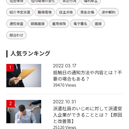
社会保険
社内環境の変化
禁止行為
福利厚生
紹介予定派遣
職場環境
自主点検
賃金台帳
途中解約
適性検査
録画面接
雇用保険
電子署名
面接
顔合わせ
人気ランキング
2022.03.17
1
抵触日の通知方法や内容とは？不
要の場合もある？
39470 Views
2022.10.31
2
派遣社員のいじめに対して派遣受
入企業ができることとは？【原因
と改善策】
25120 Views