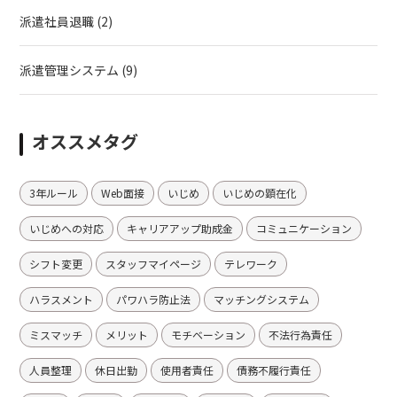
派遣社員退職
(2)
派遣管理システム
(9)
オススメタグ
3年ルール
Web面接
いじめ
いじめの顕在化
いじめへの対応
キャリアアップ助成金
コミュニケーション
シフト変更
スタッフマイページ
テレワーク
ハラスメント
パワハラ防止法
マッチングシステム
ミスマッチ
メリット
モチベーション
不法行為責任
人員整理
休日出勤
使用者責任
債務不履行責任