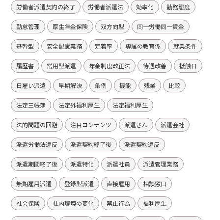
労働者派遣契約の終了
労働者派遣法
効率化
勤務態度
勤怠管理
厚生年金保険
双方向型
同一労働同一賃金
基幹型
安全配慮義務
定着率
専属の教育係
就業条件
履歴書
常用型派遣
年金制度改正法
待遇改善
抵触日
日雇い派遣
早期解決
条例
機能
残業
比較
法定三帳簿
法定外福利厚生
法定福利厚生
法的問題の回避
注目コンテンツ
派遣さん
派遣会社
派遣労働法違反
派遣契約終了後
派遣契約違反
派遣期間終了後
派遣特化
派遣社員
派遣管理業務
無期雇用派遣
登録型派遣
直接雇用
相談窓口
社会保険
社内環境の変化
禁止行為
福利厚生