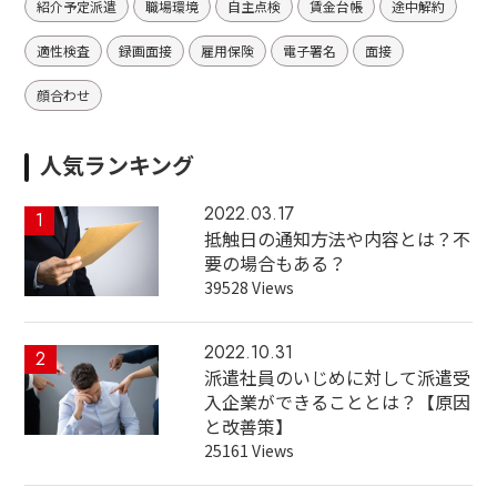
紹介予定派遣
職場環境
自主点検
賃金台帳
途中解約
適性検査
録画面接
雇用保険
電子署名
面接
顔合わせ
人気ランキング
2022.03.17
1
抵触日の通知方法や内容とは？不
要の場合もある？
39528 Views
2022.10.31
2
派遣社員のいじめに対して派遣受
入企業ができることとは？【原因
と改善策】
25161 Views