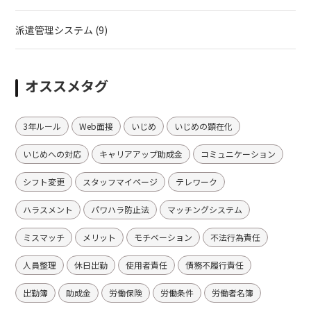
派遣管理システム
(9)
オススメタグ
3年ルール
Web面接
いじめ
いじめの顕在化
いじめへの対応
キャリアアップ助成金
コミュニケーション
シフト変更
スタッフマイページ
テレワーク
ハラスメント
パワハラ防止法
マッチングシステム
ミスマッチ
メリット
モチベーション
不法行為責任
人員整理
休日出勤
使用者責任
債務不履行責任
出勤簿
助成金
労働保険
労働条件
労働者名簿