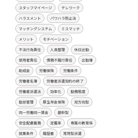
スタッフマイページ
テレワーク
ハラスメント
パワハラ防止法
マッチングシステム
ミスマッチ
メリット
モチベーション
不法行為責任
人員整理
休日出勤
使用者責任
債務不履行責任
出勤簿
助成金
労働保険
労働条件
労働者名簿
労働者派遣契約の終了
労働者派遣法
効率化
勤務態度
勤怠管理
厚生年金保険
双方向型
同一労働同一賃金
基幹型
安全配慮義務
定着率
専属の教育係
就業条件
履歴書
常用型派遣