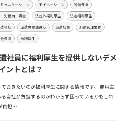
コミュニケーション
モチベーション
労働保険
同一労働同一賃金
法定外福利厚生
法定福利厚生
派遣会社
派遣労働法違反
派遣社員
派遣管理業務
社会保険
福利厚生
遣社員に福利厚生を提供しないデメ
イントとは？
ておきたいのが福利厚生に関する情報です。 雇用主
ある自社が負担するのかわからず困っているかもしれ
が負担…