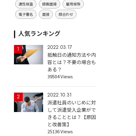
適性検査
録画面接
雇用保険
電子署名
面接
顔合わせ
人気ランキング
2022.03.17
1
抵触日の通知方法や内
容とは？不要の場合も
ある？
39504 Views
2022.10.31
2
派遣社員のいじめに対
して派遣受入企業がで
きることとは？【原因
と改善策】
25136 Views