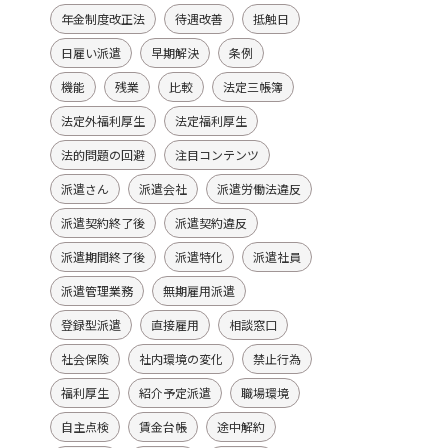
年金制度改正法
待遇改善
抵触日
日雇い派遣
早期解決
条例
機能
残業
比較
法定三帳簿
法定外福利厚生
法定福利厚生
法的問題の回避
注目コンテンツ
派遣さん
派遣会社
派遣労働法違反
派遣契約終了後
派遣契約違反
派遣期間終了後
派遣特化
派遣社員
派遣管理業務
無期雇用派遣
登録型派遣
直接雇用
相談窓口
社会保険
社内環境の変化
禁止行為
福利厚生
紹介予定派遣
職場環境
自主点検
賃金台帳
途中解約