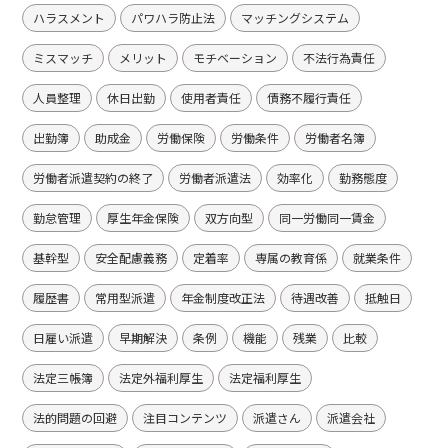
ハラスメント
パワハラ防止法
マッチングシステム
ミスマッチ
メリット
モチベーション
不法行為責任
人員整理
休日出勤
使用者責任
債務不履行責任
出勤簿
助成金
労働保険
労働条件
労働者名簿
労働者派遣契約の終了
労働者派遣法
効率化
勤務態度
勤怠管理
厚生年金保険
双方向型
同一労働同一賃金
基幹型
安全配慮義務
定着率
専属の教育係
就業条件
履歴書
常用型派遣
年金制度改正法
待遇改善
抵触日
日雇い派遣
早期解決
条例
機能
残業
比較
法定三帳簿
法定外福利厚生
法定福利厚生
法的問題の回避
注目コンテンツ
派遣さん
派遣会社