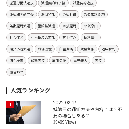
派遣労働法違反
派遣契約終了後
派遣契約違反
派遣期間終了後
派遣特化
派遣社員
派遣管理業務
無期雇用派遣
登録型派遣
直接雇用
相談窓口
社会保険
社内環境の変化
禁止行為
福利厚生
紹介予定派遣
職場環境
自主点検
賃金台帳
途中解約
適性検査
録画面接
雇用保険
電子署名
面接
顔合わせ
人気ランキング
2022.03.17
1
抵触日の通知方法や内容とは？不
要の場合もある？
39489 Views