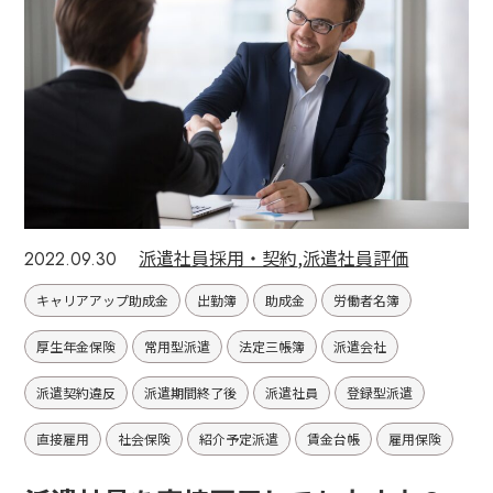
派遣社員採用・契約
,
派遣社員評価
2022.09.30
キャリアアップ助成金
出勤簿
助成金
労働者名簿
厚生年金保険
常用型派遣
法定三帳簿
派遣会社
派遣契約違反
派遣期間終了後
派遣社員
登録型派遣
直接雇用
社会保険
紹介予定派遣
賃金台帳
雇用保険